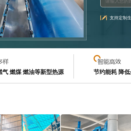
支持定制
燃气 燃煤 燃油等新型热源
节约能耗 降