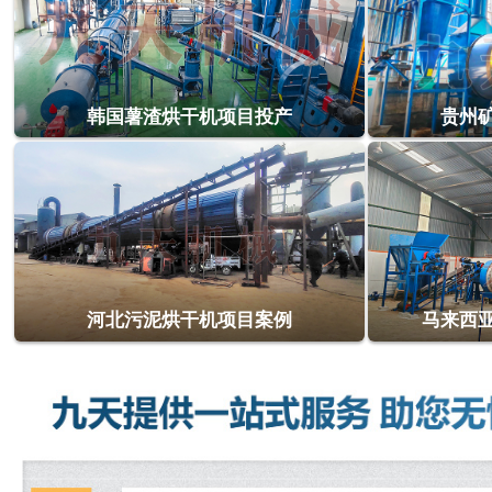
韩国薯渣烘干机项目投产
贵州
河北污泥烘干机项目案例
马来西